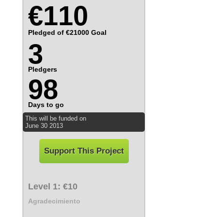
€110
Pledged of €21000 Goal
3
Pledgers
98
Days to go
This will be funded on
June
30
2013
Support This Project
Level 1:
€10
Agradecimiento