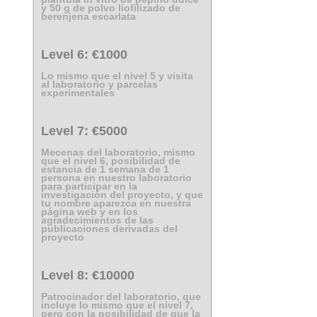
y 50 g de polvo liofilizado de
berenjena escarlata
Level 6:
€1000
Lo mismo que el nivel 5 y visita
al laboratorio y parcelas
experimentales
Level 7:
€5000
Mecenas del laboratorio, mismo
que el nivel 6, posibilidad de
estancia de 1 semana de 1
persona en nuestro laboratorio
para participar en la
investigación del proyecto, y que
tu nombre aparezca en nuestra
página web y en los
agradecimientos de las
publicaciones derivadas del
proyecto
Level 8:
€10000
Patrocinador del laboratorio, que
incluye lo mismo que el nivel 7,
pero con la posibilidad de que la