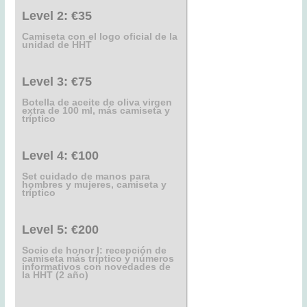
Level 2:
€35
Camiseta con el logo oficial de la
unidad de HHT
Level 3:
€75
Botella de aceite de oliva virgen
extra de 100 ml, más camiseta y
tríptico
Level 4:
€100
Set cuidado de manos para
hombres y mujeres, camiseta y
tríptico
Level 5:
€200
Socio de honor I: recepción de
camiseta más tríptico y números
informativos con novedades de
la HHT (2 año)