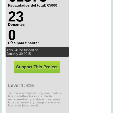
Recaudados del total: €5000
23
Donantes
0
Días para finalizar
This will be funded on
January
30
2015
Support This Project
Level 1:
€15
Tríptico informativo, con todos
los detalles básicos de la
enfermedad y soluciones para
buscar ayuda y diagnóstico en
España (impreso)