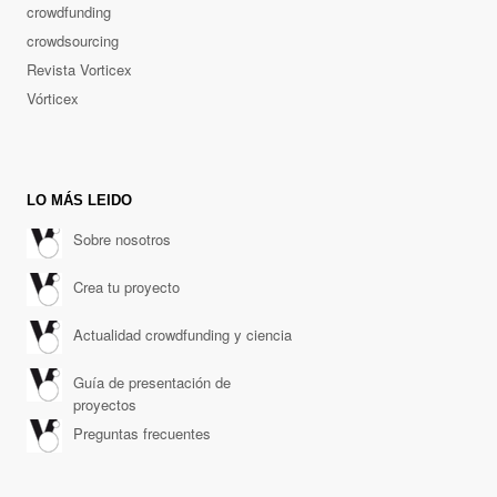
crowdfunding
crowdsourcing
Revista Vorticex
Vórticex
LO MÁS LEIDO
Sobre nosotros
Crea tu proyecto
Actualidad crowdfunding y ciencia
Guía de presentación de
proyectos
Preguntas frecuentes