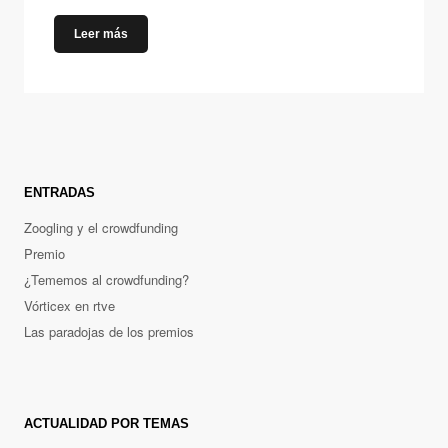
Leer más
ENTRADAS
Zoogling y el crowdfunding
Premio
¿Tememos al crowdfunding?
Vórticex en rtve
Las paradojas de los premios
ACTUALIDAD POR TEMAS