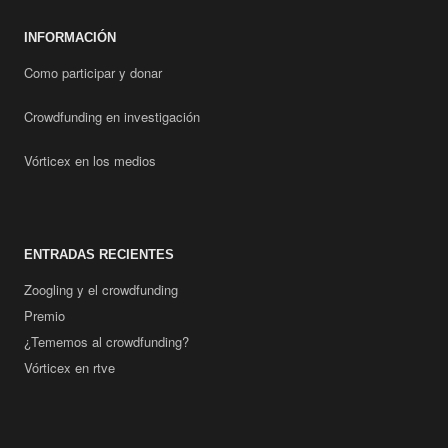
INFORMACIÓN
Como participar y donar
Crowdfunding en investigación
Vórticex en los medios
ENTRADAS RECIENTES
Zoogling y el crowdfunding
Premio
¿Tememos al crowdfunding?
Vórticex en rtve