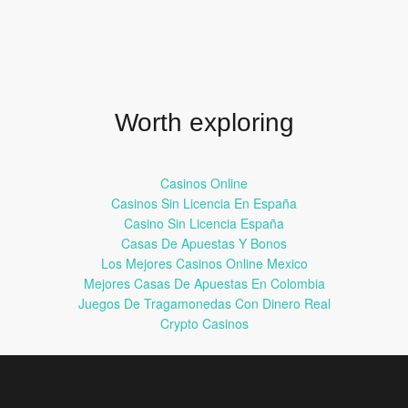
Worth exploring
Casinos Online
Casinos Sin Licencia En España
Casino Sin Licencia España
Casas De Apuestas Y Bonos
Los Mejores Casinos Online Mexico
Mejores Casas De Apuestas En Colombia
Juegos De Tragamonedas Con Dinero Real
Crypto Casinos