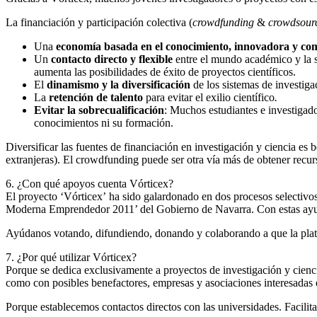
La financiación y participación colectiva (
crowdfunding
&
crowdsour
Una
economía basada en el conocimiento, innovadora y com
Un
contacto directo y flexible
entre el mundo académico y la so
aumenta las posibilidades de éxito de proyectos científicos.
El
dinamismo y la diversificación
de los sistemas de investig
La
retención de talento
para evitar el exilio científico
.
Evitar la sobrecualificación
: Muchos estudiantes e investigad
conocimientos ni su formación.
Diversificar las fuentes de financiación en investigación y ciencia es 
extranjeras). El crowdfunding puede ser otra vía más de obtener recur
6. ¿Con qué apoyos cuenta Vórticex?
El proyecto ‘Vórticex’ ha sido galardonado en dos procesos selecti
Moderna Emprendedor 2011’ del Gobierno de Navarra. Con estas ayudas 
Ayúdanos votando, difundiendo, donando y colaborando a que la platafo
7. ¿Por qué utilizar Vórticex?
Porque se dedica exclusivamente a proyectos de investigación y cienci
como con posibles benefactores, empresas y asociaciones interesadas e
Porque establecemos contactos directos con las universidades. Facilit