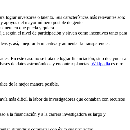
lograr inversores o talento. Sus características más relevantes son:
s y apoyos del mayor número posible de gente.
manera en que pueda y quiera.
ija según el nivel de participación y sirven como incentivos tanto para
as y, así, mejorar la iniciativa y aumentar la transparencia.
es. En este caso no se trata de lograr financiación, sino de ayudar a
s bases de datos astronómicos y encontrar planetas.
Wikipedia
es otro
lice de la mejor manera posible.
avía más difícil la labor de investigadores que contaban con recursos
o a la financiación y a la carrera investigadora es largo y
entar, difundir y completar con éxito sus proyectos.