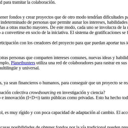
 para tramitar la colaboración.
r fondos y crear proyectos que de otro modo tendrían dificultades para 
 indeterminado de personas que permite aunar los intereses, habilidade
as a otras mucho mayores. De este modo, cada uno se involucra de la 
convertirse en socio de la iniciativa. El sistema de gratificaciones se f
icipación con los creadores del proyecto para que puedan aportar tus ide
tras personas que comparten intereses comunes, nuevas ideas y habilidad
emplo,
Planethunters
utiliza una red de colaboradores para rastrar en su
ultilingüe y universal.
s, ya sean financieros o humanos, para conseguir que un proyecto se rea
ipación colectiva
crowdsourcing
en investigación y ciencia?
llo e innovación (I+D+i) tanto públicas como privadas. Esto ha hecho tod
ñol, es muy rígido y con poca capacidad de adaptación al cambio. El acces
asas posibilidades de obtener fondos por la vía tradicional pueden pres