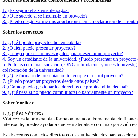
1. ¿Es seguro el sistema de pagos?
2. ¿Qué sucede si se incumple un proyecto?
3. ¿Puedo desgravarme mis aportaciones en la declaración de la renta
Sobre los proyectos
1. ¿Qué tipo de proyectos tienen cabida?
2. ¿Quién puede presentar proyectos?
3. ¿Tengo que ser un investigador para presentar un proyecto?
4. Soy un estudiante de la universidad. ¿Puedo presentar un proyecto 
5. Pertenezco a una asociación, ONG o fundación y necesito investiga
colaboración de la universidad?
6. ¿Qué formato de presentación tengo que dar a mi proyecto?
7. ¿Puedo presentar proyectos desde otros países?
8. ¿Cómo puedo gestionar los derechos de propiedad intelectual?
9. ¿Qué pasa si no puedo cumplir total o parcialmente un proyecto?
Sobre Vórticex
1. ¿Qué es Vórticex?
Vórticex es la primera plataforma online no gubernamental de financi
interesante, puedes ayudar a que se materialice con una aportación ec
Establecemos contactos directos con las universidades para acceder a 