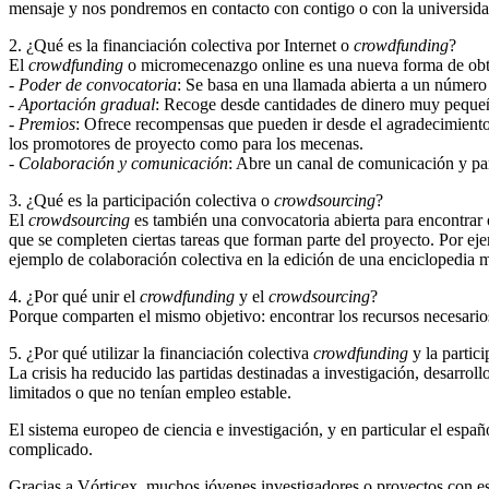
mensaje y nos pondremos en contacto con contigo o con la universidad
2. ¿Qué es la financiación colectiva por Internet o
crowdfunding
?
El
crowdfunding
o micromecenazgo online es una nueva forma de obtene
-
Poder de convocatoria
: Se basa en una llamada abierta a un número
-
Aportación gradual
: Recoge desde cantidades de dinero muy pequeñ
-
Premios
: Ofrece recompensas que pueden ir desde el agradecimiento a 
los promotores de proyecto como para los mecenas.
-
Colaboración y comunicación
: Abre un canal de comunicación y part
3. ¿Qué es la participación colectiva o
crowdsourcing
?
El
crowdsourcing
es también una convocatoria abierta para encontrar o
que se completen ciertas tareas que forman parte del proyecto. Por ej
ejemplo de colaboración colectiva en la edición de una enciclopedia m
4. ¿Por qué unir el
crowdfunding
y el
crowdsourcing
?
Porque comparten el mismo objetivo: encontrar los recursos necesario
5. ¿Por qué utilizar la financiación colectiva
crowdfunding
y la partic
La crisis ha reducido las partidas destinadas a investigación, desarro
limitados o que no tenían empleo estable.
El sistema europeo de ciencia e investigación, y en particular el espa
complicado.
Gracias a Vórticex, muchos jóvenes investigadores o proyectos con esc