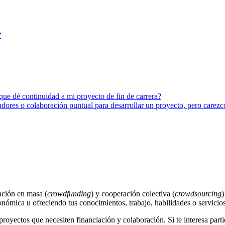
?
que dé continuidad a mi proyecto de fin de carrera?
dores o colaboración puntual para desarrollar un proyecto, pero carezc
ación en masa (
crowdfunding
) y cooperación colectiva (
crowdsourcing
)
onómica u ofreciendo tus conocimientos, trabajo, habilidades o servicios
proyectos que necesiten financiación y colaboración. Si te interesa par