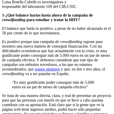
Luisa Botella Cubells es investigadora y
responsable del laboratorio 109 del CIB-CSIC.
1-¿Qué balance harías hasta ahora de la campaña de
crowdfunding
para estudiar y tratar la HHT?
El balance que haría es positivo, a pesar de no haber alcanzado ni el
50 por ciento de lo que necesitamos.
Es positivo porque una campaña de
crowdfunding
supone para
nosotros una nueva manera de conseguir financiación. Con las
dificultades económicas que hay actualmente con la crisis, es muy
gratificante poder conseguir más de 5.000 euros en un par de meses
de campaña efectiva. Y debemos considerar que este tipo de
campañas son métodos novedosos, a los que no estamos
acostumbrados, que
somos pioneros
y que, en dos o tres años, el
crowdfunding
va a ser popular en España.
“Es muy gratificante poder conseguir más de 5.000
euros en un par de meses de campaña efectiva”
Se trata de una manera directa, clara, y real de presentar un proyecto
para que las personas con interés en que se lleve a cabo puedan
contribuir con su aportación. Está claro que si la gente que ve la
página web tiene ingresos medios, podrá hacer sólo pequeñas
aportaciones. Si con esta iniciativa se llegase a familias o personas